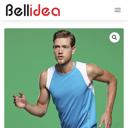
N
A
V
I
G
A
Z
I
O
N
E
T
O
G
G
L
E